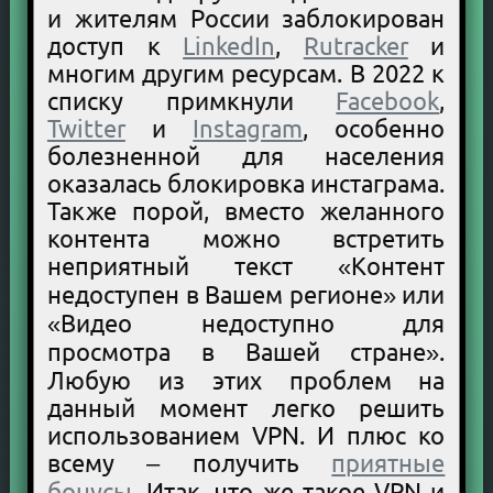
и жителям России заблокирован
доступ к
LinkedIn
,
Rutracker
и
многим другим ресурсам. В 2022 к
списку примкнули
Facebook
,
Twitter
и
Instagram
, особенно
болезненной для населения
оказалась блокировка инстаграма.
Также порой, вместо желанного
контента можно встретить
неприятный текст «Контент
недоступен в Вашем регионе» или
«Видео недоступно для
просмотра в Вашей стране».
Любую из этих проблем на
данный момент легко решить
использованием VPN. И плюс ко
всему – получить
приятные
бонусы
. Итак, что же такое VPN и