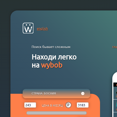
english
Поиск бывает сложным
гл
Находи легко
на
wybob
СТРАНА
: БОСНИЯ
ЛЮБАЯ
₽
$
€
¥
₸
₽
ЦЕНА В МЕСЯЦ:
АВСТРАЛИЯ
АВСТРИЯ