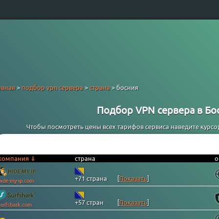
авная
>
подбор vpn сервера
>
страна
> босния
Подбор VPN сервера в Бос
Чтобы посмотреть цены всех тарифов сервиса наведите курсор 
компания ⇓
страна
о
+71 страна
[
Показать
]
hide-my-ip.com
+57 стран
[
Показать
]
surfshark.com