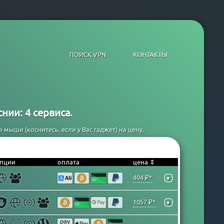
ПОИСК VPN
КОНТАКТЫ
нии: 4 сервиса.
мыши (коснитесь, если у Вас гаджет) на цену.
пции
оплата
цена ⇕
404 ₽*
▾
1057 ₽*
▾