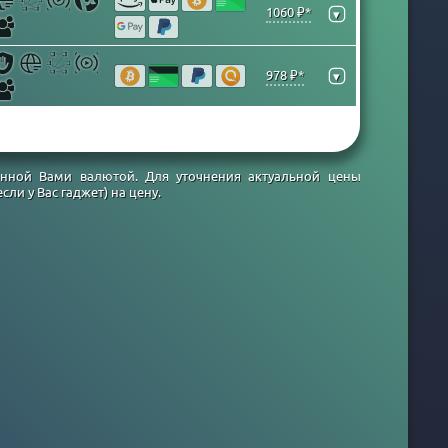
1060 ₽*
▾
978 ₽*
▾
ранной Вами валютой. Для уточнения актуальной цены
ли у Вас гаджет) на цену.