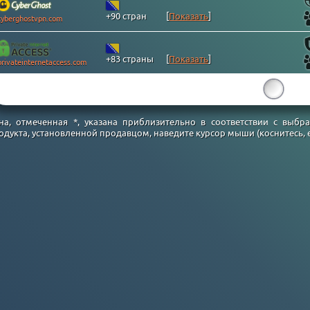
+90 стран
[
Показать
]
cyberghostvpn.com
+83 страны
[
Показать
]
privateinternetaccess.com
15
на, отмеченная *, указана приблизительно в соответствии с выб
одукта, установленной продавцом, наведите курсор мыши (коснитесь, ес