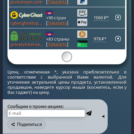
[
Показать
]
protonvpn.com
ВИРГИНСКИЕ ОСТРОВА
ВЬЕТНАМ
▾
1060 ₽*
+90 стран
ГАНА
[
Показать
]
cyberghostvpn.com
ГЕРМАНИЯ
ГОНКОНГ
▾
978 ₽*
+83 страны
[
Показать
]
privateinternetaccess.com
ГРЕНЛАНДИЯ
ГРЕЦИЯ
15
ГРУЗИЯ
ДАНИЯ
Цена, отмеченная *, указана приблизительно в
соответствии с выбранной Вами валютой. Для
ДОМИНИКАНСКАЯ Р-КА
уточнения актуальной цены продукта, установленной
ЕГИПЕТ
продавцом, наведите курсор мыши (коснитесь, если у
Вас гаджет) на цену.
ИЗРАИЛЬ
ИНДИЯ
Сообщим о промо-акциях:
ИНДОНЕЗИЯ
➤
ИРАК
Поделиться
ИРАН