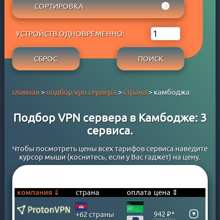
АРУБА
СОРТИРОВКА
ADBLOCK
APPLE PAY
АФГАНИСТАН
СОБСТВЕННЫЙ DNS
РЕЙТИНГ WYBOB
GOOGLE PAY
БАГАМСКИЕ ОСТРОВА
P2P
УСТРОЙСТВ ОДНОВРЕМЕННО:
ЦЕНА ⇓
PAYPAL
БАНГЛАДЕШ
STREAM
ЦЕНА ⇑
PERFECT MONEY
БАРБАДОС
СБРОС
ПОИСК
БЕСПЛАТНЫЙ ПЕРИОД
QIWI
БАХРЕЙН
TORRENT
SKRILL
БЕЛАРУСЬ
главная
>
подбор vpn сервера
>
страна
> камбоджа
WEBMONEY
БЕЛЬГИЯ
WESTERN UNION
БЕРМУДСКИЕ ОСТРОВА
Подбор VPN сервера в Камбодже: 3
БАНКОВСКАЯ КАРТА
БОЛГАРИЯ
сервиса.
БАНКОВСКИЙ ПЕРЕВОД
БОЛИВИЯ
КРИПТОВАЛЮТА
БОСНИЯ
Чтобы посмотреть цены всех тарифов сервиса наведите
курсор мыши (коснитесь, если у Вас гаджет) на цену.
ЮMONEY
БРАЗИЛИЯ
БРУНЕЙ
ВЕЛИКОБРИТАНИЯ
компания ⇓
страна
оплата
цена ⇕
ВЕНГРИЯ
▾
942 ₽*
+62 страны
ВЕНЕСУЭЛА