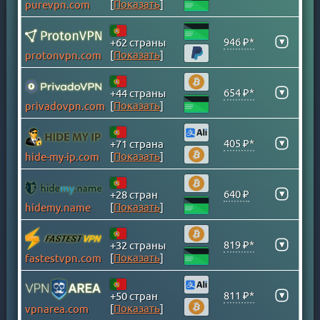
[
Показать
]
purevpn.com
ВИРГИНСКИЕ ОСТРОВА
ВЬЕТНАМ
▾
946 ₽*
+62 страны
ГАНА
[
Показать
]
protonvpn.com
ГЕРМАНИЯ
ГОНКОНГ
▾
654 ₽*
+44 страны
[
Показать
]
privadovpn.com
ГРЕНЛАНДИЯ
ГРЕЦИЯ
▾
405 ₽*
+71 страна
ГРУЗИЯ
[
Показать
]
hide-my-ip.com
ДАНИЯ
ДОМИНИКАНСКАЯ Р-КА
▾
640 ₽
+28 стран
ЕГИПЕТ
[
Показать
]
hidemy.name
ИЗРАИЛЬ
ИНДИЯ
▾
819 ₽*
+32 страны
[
Показать
]
fastestvpn.com
ИНДОНЕЗИЯ
ИРАК
▾
811 ₽*
+50 стран
ИРАН
[
Показать
]
vpnarea.com