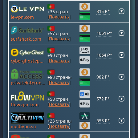
ИРЛАНДИЯ
ИСЛАНДИЯ
▾
815 ₽*
+35 стран
[
Показать
]
le-vpn.com
ИСПАНИЯ
ИТАЛИЯ
▾
1061 ₽*
+57 стран
КАЗАХСТАН
[
Показать
]
surfshark.com
КАЙМАНОВЫ ОСТРОВА
КАМБОДЖА
▾
1064 ₽*
+90 стран
КАНАДА
[
Показать
]
cyberghostvpn.com
КАТАР
КЕНИЯ
▾
982 ₽*
+83 страны
[
Показать
]
privateinternetaccess.com
КИПР
КИТАЙ
▾
572 ₽*
+58 стран
КОЛУМБИЯ
[
Показать
]
flowvpn.com
КОСОВО
КОСТА-РИКА
▾
655 ₽*
+23 страны
ЛАТВИЯ
[
Показать
]
multivpn.su
ЛИТВА