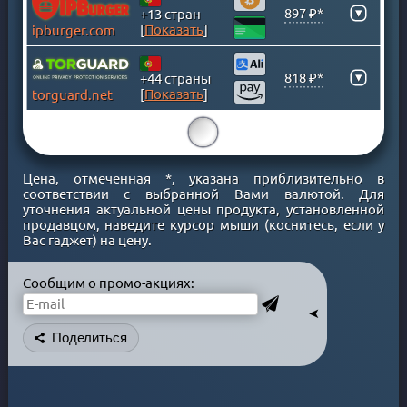
▾
897 ₽*
ЛИХТЕНШТЕЙН
+13 стран
[
Показать
]
ipburger.com
ЛЮКСЕМБУРГ
МАКАО
▾
818 ₽*
+44 страны
МАКЕДОНИЯ
[
Показать
]
torguard.net
МАЛАЙЗИЯ
15
МАЛЬТА
МАРОККО
Цена, отмеченная *, указана приблизительно в
МЕКСИКА
соответствии с выбранной Вами валютой. Для
уточнения актуальной цены продукта, установленной
МОЛДОВА
продавцом, наведите курсор мыши (коснитесь, если у
МОНАКО
Вас гаджет) на цену.
МОНГОЛИЯ
Сообщим о промо-акциях:
НИГЕРИЯ
НИДЕРЛАНДЫ
➤
НОВАЯ ЗЕЛАНДИЯ
Поделиться
НОРВЕГИЯ
ОАЭ
ОМАН