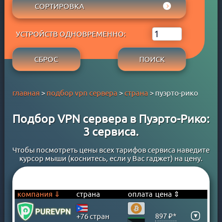
АРУБА
СОРТИРОВКА
ADBLOCK
APPLE PAY
АФГАНИСТАН
СОБСТВЕННЫЙ DNS
РЕЙТИНГ WYBOB
GOOGLE PAY
БАГАМСКИЕ ОСТРОВА
P2P
УСТРОЙСТВ ОДНОВРЕМЕННО:
ЦЕНА ⇓
PAYPAL
БАНГЛАДЕШ
STREAM
ЦЕНА ⇑
PERFECT MONEY
БАРБАДОС
СБРОС
ПОИСК
БЕСПЛАТНЫЙ ПЕРИОД
QIWI
БАХРЕЙН
TORRENT
SKRILL
БЕЛАРУСЬ
главная
>
подбор vpn сервера
>
страна
> пуэрто-рико
WEBMONEY
БЕЛЬГИЯ
WESTERN UNION
БЕРМУДСКИЕ ОСТРОВА
Подбор VPN сервера в Пуэрто-Рико:
БАНКОВСКАЯ КАРТА
БОЛГАРИЯ
3 сервиса.
БАНКОВСКИЙ ПЕРЕВОД
БОЛИВИЯ
КРИПТОВАЛЮТА
БОСНИЯ
Чтобы посмотреть цены всех тарифов сервиса наведите
курсор мыши (коснитесь, если у Вас гаджет) на цену.
ЮMONEY
БРАЗИЛИЯ
БРУНЕЙ
ВЕЛИКОБРИТАНИЯ
компания ⇓
страна
оплата
цена ⇕
ВЕНГРИЯ
▾
897 ₽*
+76 стран
ВЕНЕСУЭЛА