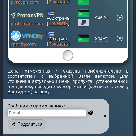
[
Показать
]
purevpn.com
ВИРГИНСКИЕ ОСТРОВА
ВЬЕТНАМ
▾
946 ₽*
+62 страны
ГАНА
[
Показать
]
protonvpn.com
ГЕРМАНИЯ
ГОНКОНГ
942 ₽*
▾
+29 стран
[
Показать
]
vpncity.com
ГРЕНЛАНДИЯ
ГРЕЦИЯ
15
ГРУЗИЯ
Цена, отмеченная *, указана приблизительно в
ДАНИЯ
соответствии с выбранной Вами валютой. Для
ДОМИНИКАНСКАЯ Р-КА
уточнения актуальной цены продукта, установленной
продавцом, наведите курсор мыши (коснитесь, если у
ЕГИПЕТ
Вас гаджет) на цену.
ИЗРАИЛЬ
ИНДИЯ
Сообщим о промо-акциях:
ИНДОНЕЗИЯ
➤
ИРАК
Поделиться
ИРАН