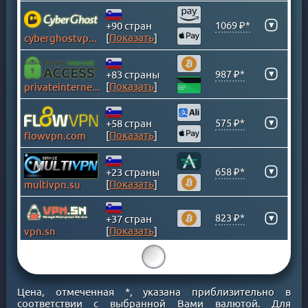
ИРЛАНДИЯ
ИСЛАНДИЯ
▾
1069 ₽*
+90 стран
[
Показать
]
cyberghostvpn.com
ИСПАНИЯ
ИТАЛИЯ
▾
987 ₽*
+83 страны
КАЗАХСТАН
[
Показать
]
privateinternetaccess.com
КАЙМАНОВЫ ОСТРОВА
КАМБОДЖА
▾
575 ₽*
+58 стран
КАНАДА
[
Показать
]
flowvpn.com
КАТАР
КЕНИЯ
▾
658 ₽*
+23 страны
[
Показать
]
multivpn.su
КИПР
КИТАЙ
823 ₽*
▾
+37 стран
КОЛУМБИЯ
[
Показать
]
vpn.sn
КОСОВО
15
КОСТА-РИКА
ЛАТВИЯ
Цена, отмеченная *, указана приблизительно в
ЛИТВА
соответствии с выбранной Вами валютой. Для