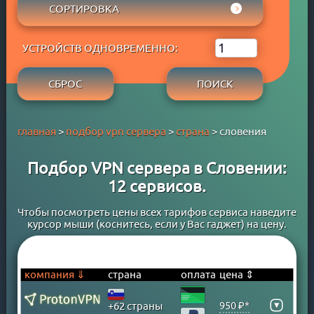
АРУБА
СОРТИРОВКА
ADBLOCK
APPLE PAY
АФГАНИСТАН
СОБСТВЕННЫЙ DNS
РЕЙТИНГ WYBOB
GOOGLE PAY
БАГАМСКИЕ ОСТРОВА
P2P
УСТРОЙСТВ ОДНОВРЕМЕННО:
ЦЕНА ⇓
PAYPAL
БАНГЛАДЕШ
STREAM
ЦЕНА ⇑
PERFECT MONEY
БАРБАДОС
СБРОС
ПОИСК
БЕСПЛАТНЫЙ ПЕРИОД
QIWI
БАХРЕЙН
TORRENT
SKRILL
БЕЛАРУСЬ
главная
>
подбор vpn сервера
>
страна
> словения
WEBMONEY
БЕЛЬГИЯ
WESTERN UNION
БЕРМУДСКИЕ ОСТРОВА
Подбор VPN сервера в Словении:
БАНКОВСКАЯ КАРТА
БОЛГАРИЯ
12 сервисов.
БАНКОВСКИЙ ПЕРЕВОД
БОЛИВИЯ
КРИПТОВАЛЮТА
БОСНИЯ
Чтобы посмотреть цены всех тарифов сервиса наведите
курсор мыши (коснитесь, если у Вас гаджет) на цену.
ЮMONEY
БРАЗИЛИЯ
БРУНЕЙ
ВЕЛИКОБРИТАНИЯ
компания ⇓
страна
оплата
цена ⇕
ВЕНГРИЯ
▾
950 ₽*
+62 страны
ВЕНЕСУЭЛА