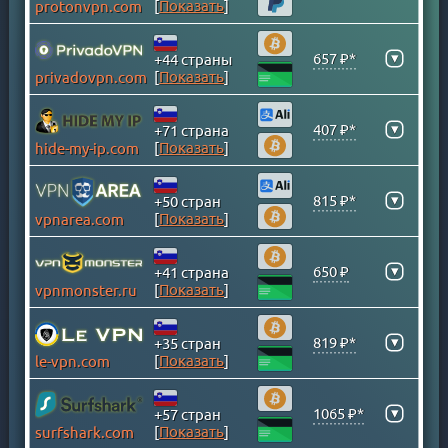
[
Показать
]
protonvpn.com
ВИРГИНСКИЕ ОСТРОВА
ВЬЕТНАМ
▾
657 ₽*
+44 страны
ГАНА
[
Показать
]
privadovpn.com
ГЕРМАНИЯ
ГОНКОНГ
▾
407 ₽*
+71 страна
[
Показать
]
hide-my-ip.com
ГРЕНЛАНДИЯ
ГРЕЦИЯ
▾
815 ₽*
+50 стран
ГРУЗИЯ
[
Показать
]
vpnarea.com
ДАНИЯ
ДОМИНИКАНСКАЯ Р-КА
▾
650 ₽
+41 страна
ЕГИПЕТ
[
Показать
]
vpnmonster.ru
ИЗРАИЛЬ
ИНДИЯ
▾
819 ₽*
+35 стран
[
Показать
]
le-vpn.com
ИНДОНЕЗИЯ
ИРАК
▾
1065 ₽*
+57 стран
ИРАН
[
Показать
]
surfshark.com