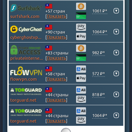
ИРЛАНДИЯ
ИСЛАНДИЯ
▾
1061 ₽*
+57 стран
[
Показать
]
surfshark.com
ИСПАНИЯ
ИТАЛИЯ
▾
1064 ₽*
+90 стран
КАЗАХСТАН
[
Показать
]
cyberghostvpn.com
КАЙМАНОВЫ ОСТРОВА
КАМБОДЖА
▾
982 ₽*
+83 страны
КАНАДА
[
Показать
]
privateinternetaccess.com
КАТАР
КЕНИЯ
▾
572 ₽*
+58 стран
[
Показать
]
flowvpn.com
КИПР
КИТАЙ
▾
818 ₽*
+44 страны
КОЛУМБИЯ
[
Показать
]
torguard.net
КОСОВО
КОСТА-РИКА
▾
1064 ₽*
+44 страны
ЛАТВИЯ
[
Показать
]
torguard.net
ЛИТВА