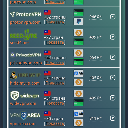
[
Показать
]
purevpn.com
ВИРГИНСКИЕ ОСТРОВА
ВЬЕТНАМ
▾
946 ₽*
+62 страны
ГАНА
[
Показать
]
protonvpn.com
ГЕРМАНИЯ
ГОНКОНГ
▾
409 ₽*
+27 стран
[
Показать
]
seed4.me
ГРЕНЛАНДИЯ
ГРЕЦИЯ
▾
654 ₽*
+44 страны
ГРУЗИЯ
[
Показать
]
privadovpn.com
ДАНИЯ
ДОМИНИКАНСКАЯ Р-КА
▾
405 ₽*
+71 страна
ЕГИПЕТ
[
Показать
]
hide-my-ip.com
ИЗРАИЛЬ
ИНДИЯ
▾
409 ₽*
+31 страна
[
Показать
]
widevpn.com
ИНДОНЕЗИЯ
ИРАК
▾
811 ₽*
+50 стран
ИРАН
[
Показать
]
vpnarea.com