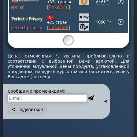
979 ₽*
▾
+33 страны
ЛИХТЕНШТЕЙН
[
Показать
]
vpn.sn
ЛЮКСЕМБУРГ
МАКАО
▾
1060 ₽*
+25 стран
[
Показать
]
perfect-privacy.com
МАКЕДОНИЯ
МАЛАЙЗИЯ
15
МАЛЬТА
МАРОККО
Цена, отмеченная *, указана приблизительно в
соответствии с выбранной Вами валютой. Для
МЕКСИКА
уточнения актуальной цены продукта, установленной
МОЛДОВА
продавцом, наведите курсор мыши (коснитесь, если у
Вас гаджет) на цену.
МОНАКО
МОНГОЛИЯ
Сообщим о промо-акциях:
НИГЕРИЯ
➤
НИДЕРЛАНДЫ
Поделиться
НОВАЯ ЗЕЛАНДИЯ
НОРВЕГИЯ
ОАЭ
ОМАН