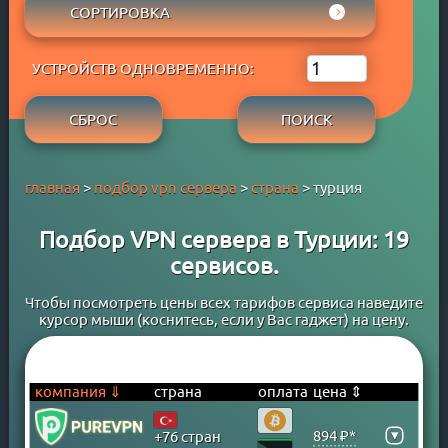
АРУБА
СОРТИРОВКА
ADBLOCK
APPLE PAY
АФГАНИСТАН
СОБСТВЕННЫЙ DNS
РЕЙТИНГ WYBOB
GOOGLE PAY
БАГАМСКИЕ ОСТРОВА
P2P
УСТРОЙСТВ ОДНОВРЕМЕННО:
ЦЕНА ⇓
PAYPAL
БАНГЛАДЕШ
STREAM
ЦЕНА ⇑
PERFECT MONEY
БАРБАДОС
СБРОС
ПОИСК
БЕСПЛАТНЫЙ ПЕРИОД
QIWI
БАХРЕЙН
TORRENT
SKRILL
БЕЛАРУСЬ
главная
>
подбор vpn сервера
>
страна
> турция
WEBMONEY
БЕЛЬГИЯ
WESTERN UNION
БЕРМУДСКИЕ ОСТРОВА
Подбор VPN сервера в Турции: 19
БАНКОВСКАЯ КАРТА
БОЛГАРИЯ
сервисов.
БАНКОВСКИЙ ПЕРЕВОД
БОЛИВИЯ
КРИПТОВАЛЮТА
БОСНИЯ
Чтобы посмотреть цены всех тарифов сервиса наведите
курсор мыши (коснитесь, если у Вас гаджет) на цену.
ЮMONEY
БРАЗИЛИЯ
БРУНЕЙ
ВЕЛИКОБРИТАНИЯ
компания ⇓
страна
оплата
цена ⇕
ВЕНГРИЯ
▾
894 ₽*
+76 стран
ВЕНЕСУЭЛА