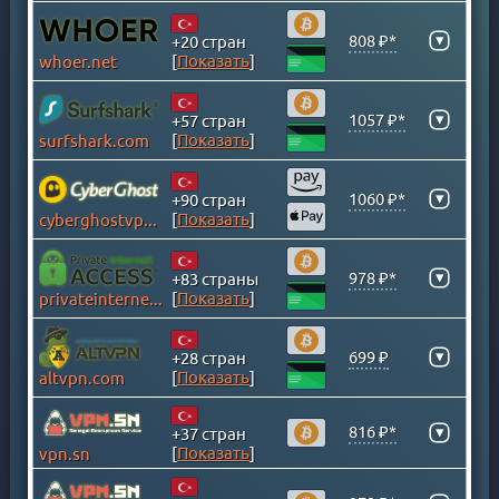
ИРЛАНДИЯ
ИСЛАНДИЯ
▾
808 ₽*
+20 стран
[
Показать
]
whoer.net
ИСПАНИЯ
ИТАЛИЯ
▾
1057 ₽*
+57 стран
КАЗАХСТАН
[
Показать
]
surfshark.com
КАЙМАНОВЫ ОСТРОВА
КАМБОДЖА
▾
1060 ₽*
+90 стран
КАНАДА
[
Показать
]
cyberghostvpn.com
КАТАР
КЕНИЯ
▾
978 ₽*
+83 страны
[
Показать
]
privateinternetaccess.com
КИПР
КИТАЙ
▾
699 ₽
+28 стран
КОЛУМБИЯ
[
Показать
]
altvpn.com
КОСОВО
КОСТА-РИКА
816 ₽*
▾
+37 стран
[
Показать
]
vpn.sn
ЛАТВИЯ
ЛИТВА