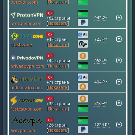
[
Показать
]
purevpn.com
ВИРГИНСКИЕ ОСТРОВА
ВЬЕТНАМ
▾
942 ₽*
+62 страны
ГАНА
[
Показать
]
protonvpn.com
ГЕРМАНИЯ
ГОНКОНГ
▾
725 ₽*
+35 стран
[
Показать
]
trust.zone
ГРЕНЛАНДИЯ
ГРЕЦИЯ
▾
652 ₽*
+44 страны
ГРУЗИЯ
[
Показать
]
privadovpn.com
ДАНИЯ
ДОМИНИКАНСКАЯ Р-КА
▾
404 ₽*
+71 страна
ЕГИПЕТ
[
Показать
]
hide-my-ip.com
ИЗРАИЛЬ
ИНДИЯ
▾
816 ₽*
+32 страны
[
Показать
]
fastestvpn.com
ИНДОНЕЗИЯ
ИРАК
▾
1224 ₽*
+26 стран
ИРАН
[
Показать
]
acevpn.com