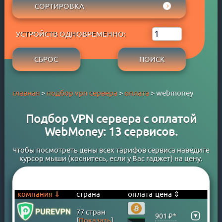
АРУБА
СОРТИРОВКА
ADBLOCK
APPLE PAY
АФГАНИСТАН
СОБСТВЕННЫЙ DNS
РЕЙТИНГ WYBOB
GOOGLE PAY
БАГАМСКИЕ ОСТРОВА
P2P
УСТРОЙСТВ ОДНОВРЕМЕННО:
ЦЕНА ⇓
PAYPAL
БАНГЛАДЕШ
STREAM
ЦЕНА ⇑
PERFECT MONEY
БАРБАДОС
СБРОС
ПОИСК
БЕСПЛАТНЫЙ ПЕРИОД
QIWI
БАХРЕЙН
TORRENT
SKRILL
БЕЛАРУСЬ
главная
>
подбор vpn сервера
>
оплата
> webmoney
WEBMONEY
БЕЛЬГИЯ
WESTERN UNION
БЕРМУДСКИЕ ОСТРОВА
Подбор VPN сервера с оплатой
БАНКОВСКАЯ КАРТА
БОЛГАРИЯ
WebMoney: 13 сервисов.
БАНКОВСКИЙ ПЕРЕВОД
БОЛИВИЯ
КРИПТОВАЛЮТА
БОСНИЯ
Чтобы посмотреть цены всех тарифов сервиса наведите
курсор мыши (коснитесь, если у Вас гаджет) на цену.
ЮMONEY
БРАЗИЛИЯ
БРУНЕЙ
ВЕЛИКОБРИТАНИЯ
компания ⇓
страна
оплата
цена ⇕
ВЕНГРИЯ
77 стран
▾
901 ₽*
ВЕНЕСУЭЛА
[
Показать
]