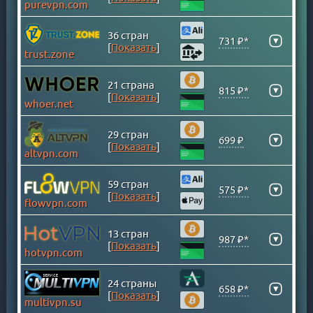
purevpn.com
ВИРГИНСКИЕ ОСТРОВА
ВЬЕТНАМ
36 стран
▾
731 ₽*
[
Показать
]
ГАНА
trust.zone
ГЕРМАНИЯ
21 страна
ГОНКОНГ
▾
815 ₽*
[
Показать
]
whoer.net
ГРЕНЛАНДИЯ
ГРЕЦИЯ
29 стран
▾
699 ₽
ГРУЗИЯ
[
Показать
]
altvpn.com
ДАНИЯ
ДОМИНИКАНСКАЯ Р-КА
59 стран
▾
575 ₽*
[
Показать
]
ЕГИПЕТ
flowvpn.com
ИЗРАИЛЬ
13 стран
ИНДИЯ
▾
987 ₽*
[
Показать
]
hotvpn.com
ИНДОНЕЗИЯ
ИРАК
24 страны
▾
658 ₽*
[
Показать
]
ИРАН
multivpn.su