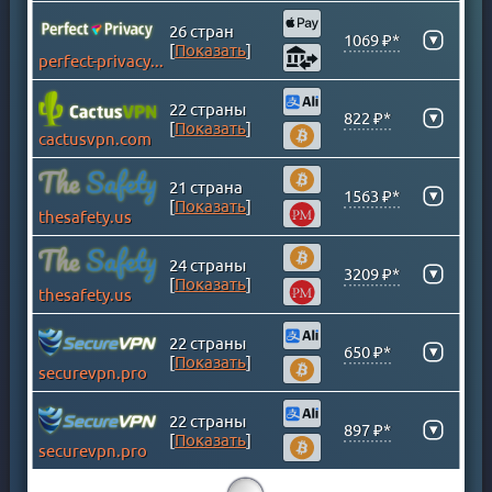
ИРЛАНДИЯ
26 стран
ИСЛАНДИЯ
▾
1069 ₽*
[
Показать
]
perfect-privacy.com
ИСПАНИЯ
ИТАЛИЯ
22 страны
▾
822 ₽*
КАЗАХСТАН
[
Показать
]
cactusvpn.com
КАЙМАНОВЫ ОСТРОВА
КАМБОДЖА
21 страна
▾
1563 ₽*
[
Показать
]
КАНАДА
thesafety.us
КАТАР
24 страны
КЕНИЯ
▾
3209 ₽*
[
Показать
]
thesafety.us
КИПР
КИТАЙ
22 страны
▾
650 ₽*
КОЛУМБИЯ
[
Показать
]
securevpn.pro
КОСОВО
КОСТА-РИКА
22 страны
▾
897 ₽*
[
Показать
]
ЛАТВИЯ
securevpn.pro
ЛИТВА