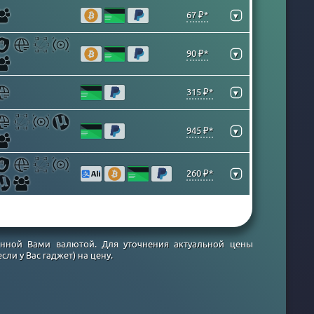
67 ₽*
▾
90 ₽*
▾
315 ₽*
▾
945 ₽*
▾
260 ₽*
▾
ранной Вами валютой. Для уточнения актуальной цены
ли у Вас гаджет) на цену.