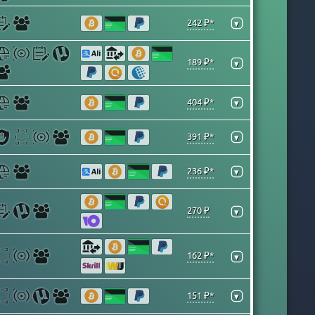
242 ₽*
▾
189 ₽*
▾
404 ₽*
▾
391 ₽*
▾
236 ₽*
▾
270 ₽
▾
162 ₽*
▾
151 ₽*
▾