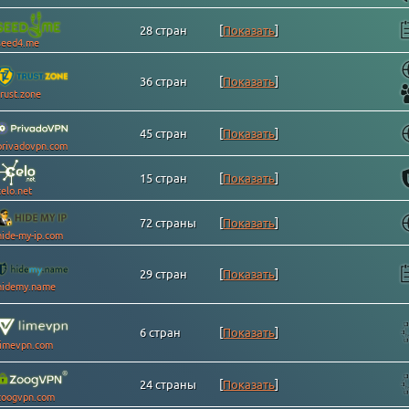
28 стран
[
Показать
]
seed4.me
36 стран
[
Показать
]
trust.zone
45 стран
[
Показать
]
privadovpn.com
15 стран
[
Показать
]
celo.net
72 страны
[
Показать
]
hide-my-ip.com
29 стран
[
Показать
]
hidemy.name
6 стран
[
Показать
]
limevpn.com
24 страны
[
Показать
]
zoogvpn.com