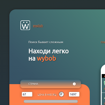
english
Поиск бывает сложным
гл
Находи легко
на
wybob
СТРАНА
ЛЮБАЯ
₽
$
€
¥
₸
₽
ЦЕНА В МЕСЯЦ:
АВСТРАЛИЯ
АВСТРИЯ