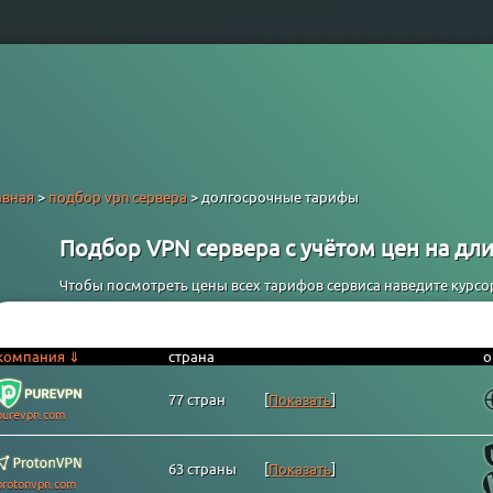
авная
>
подбор vpn сервера
> долгосрочные тарифы
Подбор VPN сервера с учётом цен на дли
Чтобы посмотреть цены всех тарифов сервиса наведите курсор 
компания ⇓
страна
о
77 стран
[
Показать
]
purevpn.com
63 страны
[
Показать
]
protonvpn.com