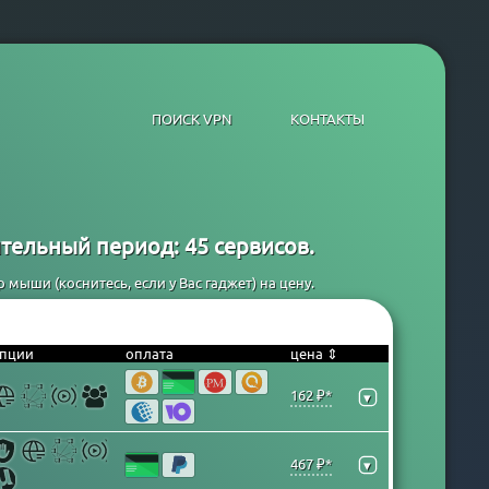
ПОИСК VPN
КОНТАКТЫ
тельный период: 45 сервисов.
мыши (коснитесь, если у Вас гаджет) на цену.
пции
оплата
цена ⇕
162 ₽*
▾
467 ₽*
▾