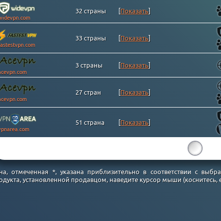
32 страны
[
Показать
]
widevpn.com
33 страны
[
Показать
]
fastestvpn.com
3 страны
[
Показать
]
acevpn.com
27 стран
[
Показать
]
acevpn.com
51 страна
[
Показать
]
vpnarea.com
15
на, отмеченная *, указана приблизительно в соответствии с выб
одукта, установленной продавцом, наведите курсор мыши (коснитесь, ес